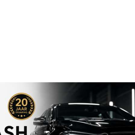
ding
l
imale kwaliteit tegen een eerlijke prijs. Zo weet u zeker dat 