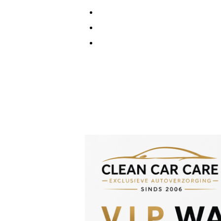
Uitstekende prijs-kwaliteitverhou
Meer dan 20 jaar ervaring
Kwaliteit en service staan centraa
Bij Clean Car Care krijgt u altijd max
auto in goede handen is.