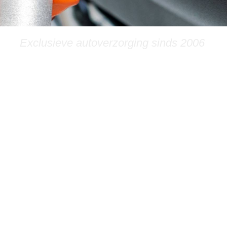
Exclusieve autoverzorging sinds 2006
06-24965830
uidelijke afspraken en eerlijke prijzen. U betaalt bij ons
r dan 20 jaar ervaring in exclusieve autoverzorging.
, bespreken we altijd uw wensen en ontvangt u een
it voor verrassingen te staan.
 tarieven
orgen kosten