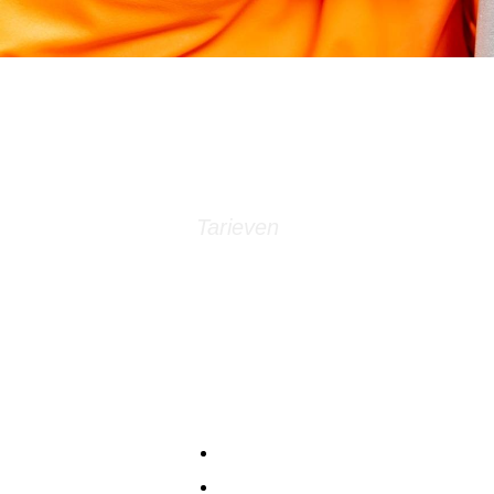
Tarieven
Eerlijke tarieven, topkwaliteit
Bij Clean Car Care geloven wij in d
voor vakmanschap, kwaliteit en mee
Voordat wij aan uw auto beginnen
heldere prijsopgave. Zo komt u noo
Waarom klanten kiezen voor onze
Transparante prijzen zonder verb
Persoonlijk advies op maat